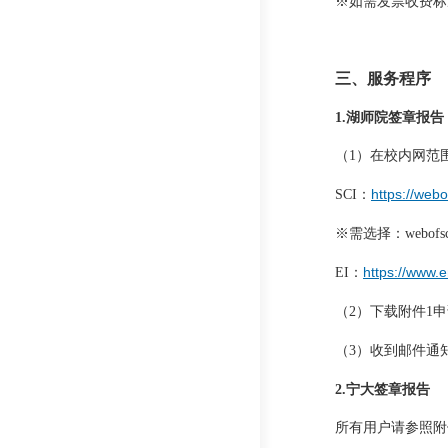
※如需发票收费标
三、服务程序
1.湖师院签章报
（1）在校内网范
https://webo
SCI：
※需选择：webofsc
https://www.e
EI：
（2）
下载附件1
（3）
收到邮件通知
2.宁大签章报告
所有用户请参照附件