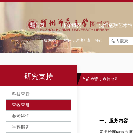
欢迎来到智慧图书馆！
｜ 中文
怀念旧馆
首页
本馆概况
沈行楹联艺术馆
旧版网站
您好，读者! 请
登录
研究支持
当前位置：
查收查引
科技查新
查收查引
参考咨询
一、服务内容
学科服务
图书馆面向校内师