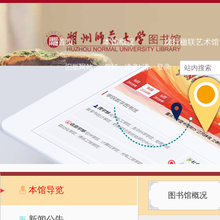
欢迎来到智慧图书馆！
｜ 中文
怀念旧馆
首页
本馆概况
沈行楹联艺术馆
旧版网站
您好，读者! 请
登录
本馆导览
图书馆概况
新闻公告