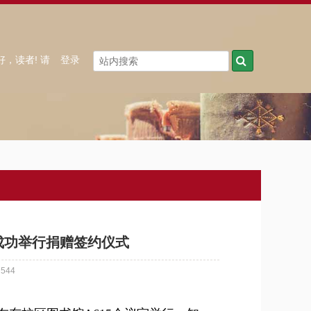
好，读者! 请
登录
成功举行捐赠签约仪式
544