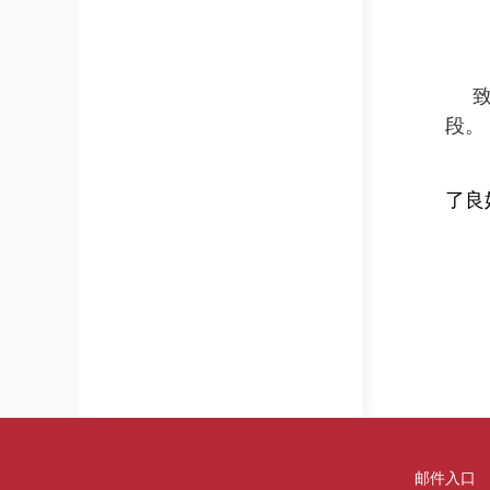
段。
了良
邮件入口