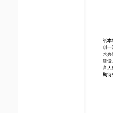
纸本
创一
术兴
建设
育人
期待