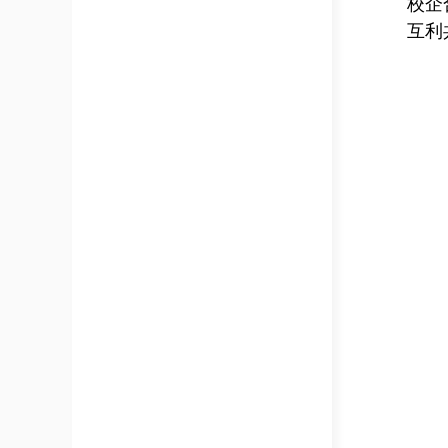
校企
互利