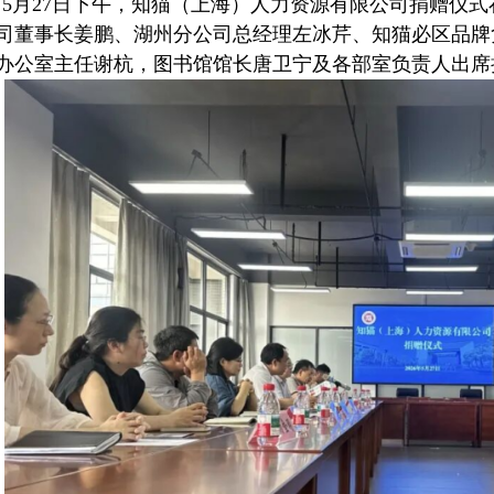
5月27日下午，知猫（上海）人力资源有限公司捐赠仪式
司董事长姜鹏、湖州分公司总经理左冰芹、知猫必区品牌
办公室主任谢杭，图书馆馆长唐卫宁及各部室负责人出席