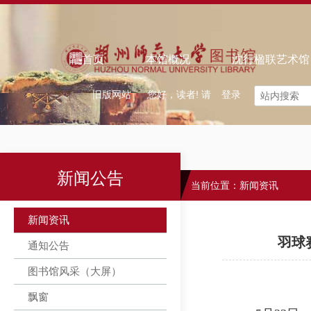
欢迎来到智慧图书馆！
｜ 中文
怀念旧馆
首页
本馆概况
沈行楹联艺术馆
旧版网站
您好，读者! 请
登录
新闻公告
当前位置：
新闻资讯
新闻资讯
羽球
通知公告
图书馆风采（大屏）
飘窗