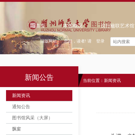
欢迎来到智慧图书馆！
｜ 中文
怀念旧馆
首页
本馆概况
沈行楹联艺术馆
旧版网站
您好，读者! 请
登录
新闻公告
当前位置：
新闻资讯
新闻资讯
通知公告
图书馆风采（大屏）
飘窗