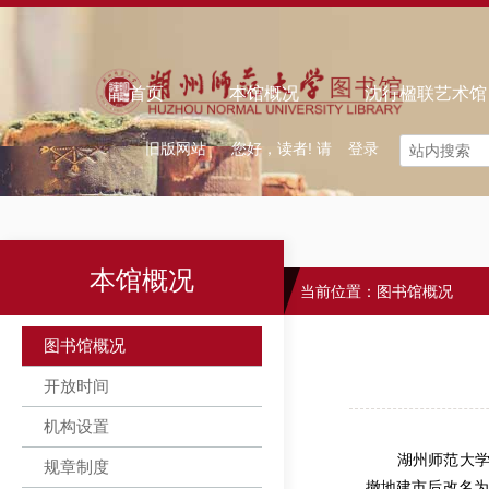
欢迎来到智慧图书馆！
｜ 中文
怀念旧馆
首页
本馆概况
沈行楹联艺术馆
旧版网站
您好，读者! 请
登录
本馆概况
当前位置：
图书馆概况
图书馆概况
开放时间
机构设置
湖州师范大学图书馆
规章制度
撤地建市后改名为